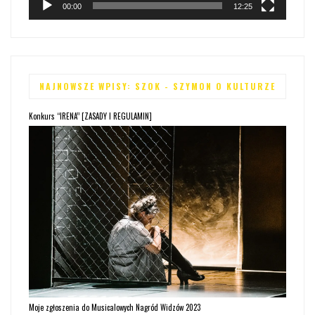
00:00
12:25
NAJNOWSZE WPISY: SZOK - SZYMON O KULTURZE
Konkurs “IRENA” [ZASADY I REGULAMIN]
Moje zgłoszenia do Musicalowych Nagród Widzów 2023