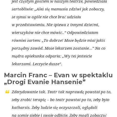
jest częstym gościem w naszym teatrze, powiedziała
żartobliwie: „Ależ się mamusia zdziwi jak zobaczy,
że synuś w ogóle nie chce brać udziału
w przedstawieniu. Nie śpiewa z innymi dziećmi,
wierszyków nie chce mówić..” Odpowiedziałam
również żartem: „To dobrze! Może będzie miał jakiś
porządny zawód. Może lekarzem zostanie…” Na co
mądra opiekunka odparła: „Wy też jesteście
lekarzami. Leczycie dusze”.
Marcin Franc – Evan w spektaklu
„Drogi Evanie Hansenie”
Zdecydowanie tak. Teatr tak naprawdę powstał po to,
żeby zrobić terapię – bo teatr powstał po to, żeby było
katharsis. Żeby ludzie się oczyszczali, oglądali
na scenie siebie i swoje odbicie. Żeby mogli zobaczyć