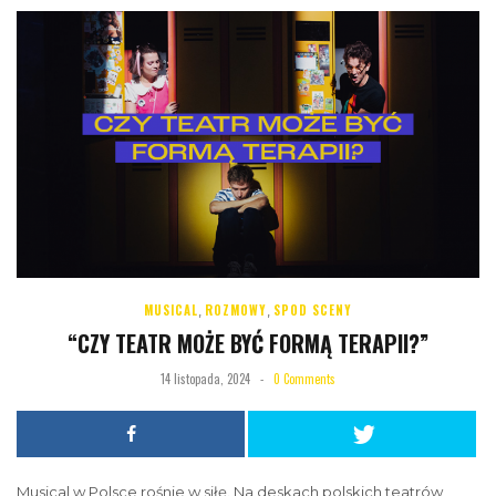
MUSICAL
,
ROZMOWY
,
SPOD SCENY
“CZY TEATR MOŻE BYĆ FORMĄ TERAPII?”
14 listopada, 2024
-
0 Comments
Musical w Polsce rośnie w siłę. Na deskach polskich teatrów