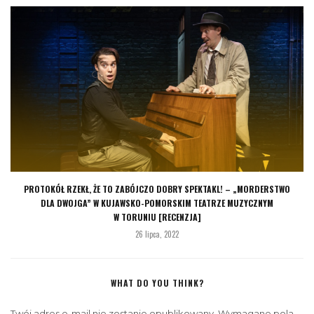
PROTOKÓŁ RZEKŁ, ŻE TO ZABÓJCZO DOBRY SPEKTAKL! – „MORDERSTWO
DLA DWOJGA” W KUJAWSKO-POMORSKIM TEATRZE MUZYCZNYM
W TORUNIU [RECENZJA]
26 lipca, 2022
WHAT DO YOU THINK?
Twój adres e-mail nie zostanie opublikowany.
Wymagane pola