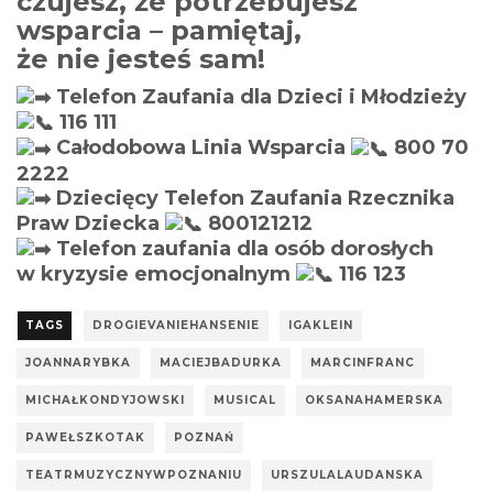
czujesz, że potrzebujesz
wsparcia – pamiętaj,
że nie jesteś sam!
Telefon Zaufania dla Dzieci i Młodzieży
116 111
Całodobowa Linia Wsparcia
800 70
2222
Dziecięcy Telefon Zaufania Rzecznika
Praw Dziecka
800121212
Telefon zaufania dla osób dorosłych
w kryzysie emocjonalnym
116 123
TAGS
DROGIEVANIEHANSENIE
IGAKLEIN
JOANNARYBKA
MACIEJBADURKA
MARCINFRANC
MICHAŁKONDYJOWSKI
MUSICAL
OKSANAHAMERSKA
PAWEŁSZKOTAK
POZNAŃ
TEATRMUZYCZNYWPOZNANIU
URSZULALAUDANSKA