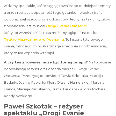
widzimy spektakle, które sięgają również po trudniejsze tematy,
a przez rosnącą popularność tego gatunku – przekaz trafia
do coraz większego grona odbiorców. Jednym z takich tytułów
z pewnością jest musical
Drogi Evanie Hansenie
,
który od września 2024 roku możemy oglądać na deskach
Teatru Muzycznego w Poznaniu
. To historia tytułowego
Evana, młodego chłopaka zmagającego się z codziennością,
który szuka wsparcia w terapii.
A czy teatr również może być formą terapii?
Na to pytanie
odpowiadają reżyser oraz obsada musicalu
Drogi Evanie
Hansenie
. Przeczytaj odpowiedzi Pawła Szkotaka, Macieja
Badurki, Joanny Rybki, Igi Klein, Oksany Hamerskiej, Marcina
Franca, Macieja Zaruskiego, Urszuli Laudańskiej oraz Michała
Kondyjowskiego.
Paweł Szkotak – reżyser
spektaklu „Drogi Evanie