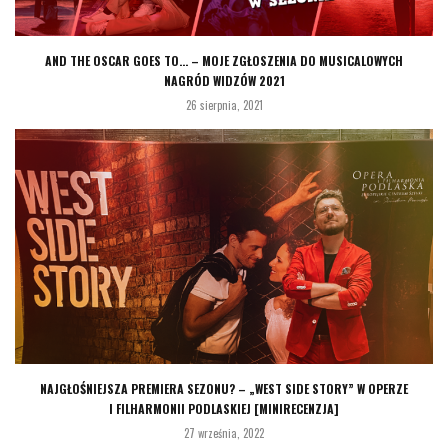
AND THE OSCAR GOES TO… – MOJE ZGŁOSZENIA DO MUSICALOWYCH
NAGRÓD WIDZÓW 2021
26 sierpnia, 2021
NAJGŁOŚNIEJSZA PREMIERA SEZONU? – „WEST SIDE STORY” W OPERZE
I FILHARMONII PODLASKIEJ [MINIRECENZJA]
27 września, 2022